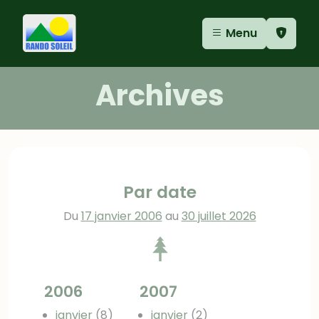
Aller au contenu
Aller au menu
Panneau de gestion des cookies
Menu
Archives
Par date
Du
17 janvier 2006
au
30 juillet 2026
2006
2007
janvier
(8)
janvier
(2)